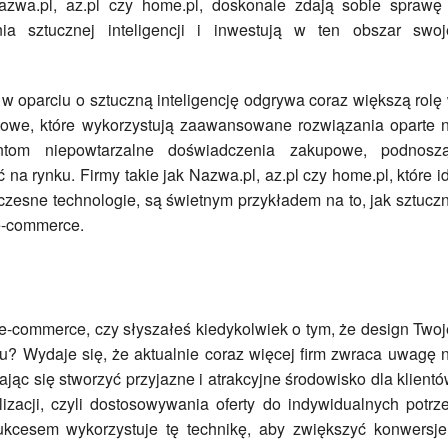
Nazwa.pl, az.pl czy home.pl, doskonale zdają sobie sprawę
ia sztucznej inteligencji i inwestują w ten obszar swoj
oparciu o sztuczną inteligencję odgrywa coraz większą rolę
etowe, które wykorzystują zaawansowane rozwiązania oparte 
tom niepowtarzalne doświadczenia zakupowe, podnosz
na rynku. Firmy takie jak Nazwa.pl, az.pl czy home.pl, które i
zesne technologie, są świetnym przykładem na to, jak sztucz
 e-commerce.
e-commerce, czy słyszałeś kiedykolwiek o tym, że design Twoj
? Wydaje się, że aktualnie coraz więcej firm zwraca uwagę 
ając się stworzyć przyjazne i atrakcyjne środowisko dla klientó
izacji, czyli dostosowywania oferty do indywidualnych potrz
sukcesem wykorzystuje tę technikę, aby zwiększyć konwersje