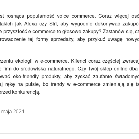
est rosnąca popularność voice commerce. Coraz więcej os
 takich jak Alexa czy Siri, aby wygodnie dokonywać zakup
e przyszłość e-commerce to głosowe zakupy? Zastanów się, c
rowadzenie tej formy sprzedaży, aby przykuć uwagę nowy
eniu ekologii w e-commerce. Klienci coraz częściej zwraca
 firm do środowiska naturalnego. Czy Twój sklep online dba
wać eko-friendly produkty, aby zyskać zaufanie świadomy
j rękę na pulsie, bo trendy w e-commerce zmieniają się t
przed konkurencją.
 maja 2024.