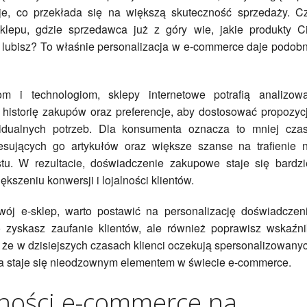
cje, co przekłada się na większą skuteczność sprzedaży. C
lepu, gdzie sprzedawca już z góry wie, jakie produkty C
co lubisz? To właśnie personalizacja w e-commerce daje podob
 i technologiom, sklepy internetowe potrafią analizow
h historię zakupów oraz preferencje, aby dostosować propozyc
idualnych potrzeb. Dla konsumenta oznacza to mniej cza
esujących go artykułów oraz większe szanse na trafienie 
u. W rezultacie, doświadczenie zakupowe staje się bardzi
iększeniu konwersji i lojalności klientów.
swój e-sklep, warto postawić na personalizację doświadczen
 zyskasz zaufanie klientów, ale również poprawisz wskaźni
 że w dzisiejszych czasach klienci oczekują spersonalizowany
acja staje się nieodzownym elementem w świecie e-commerce.
ności e-commerce na