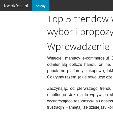
fodokfoss.nl
porady
Top 5 trendów 
wybór i propozy
Wprowadzenie
Witajcie, maniacy e-commerce’u! 
odmieniają oblicze handlu online.
popularne platformy zakupowe, tak
Odkryjmy razem, jakie rewolucje cze
Zaczynając od pierwszego trendu
mobilnego. Jak ma to wpływ na sk
wystarczająco responsywna i dostos
frustracji? Pamiętaj, że dzisiejszy