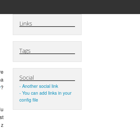
Links
Tags
re
Social
na
Another social link
y
?
You can add links in your
config file
lu
st
 z