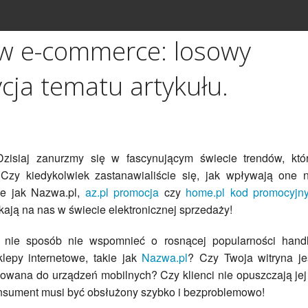
w e-commerce: losowy
cja tematu artykułu.
Dzisiaj zanurzmy się w fascynującym świecie trendów, któ
 Czy kiedykolwiek zastanawialiście się, jak wpływają one 
ie jak Nazwa.pl,
az.pl promocja
czy
home.pl kod promocyjn
kają na nas w świecie elektronicznej sprzedaży!
, nie sposób nie wspomnieć o rosnącej popularności hand
lepy internetowe, takie jak
Nazwa.pl
? Czy Twoja witryna je
owana do urządzeń mobilnych? Czy klienci nie opuszczają jej
 konsument musi być obsłużony szybko i bezproblemowo!