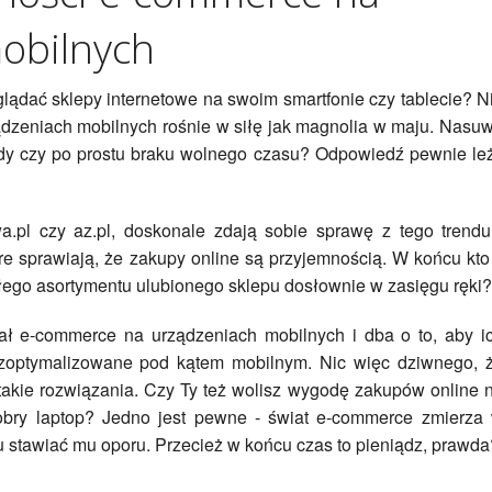
obilnych
glądać sklepy internetowe na swoim smartfonie czy tablecie? N
dzeniach mobilnych rośnie w siłę jak magnolia w maju. Nasu
ody czy po prostu braku wolnego czasu? Odpowiedź pewnie le
a.pl czy az.pl, doskonale zdają sobie sprawę z tego trendu
re sprawiają, że zakupy online są przyjemnością. W końcu kto
ałego asortymentu ulubionego sklepu dosłownie w zasięgu ręki?
ał e-commerce na urządzeniach mobilnych i dba o to, aby i
i zoptymalizowane pod kątem mobilnym. Nic więc dziwnego, 
takie rozwiązania. Czy Ty też wolisz wygodę zakupów online 
dobry laptop? Jedno jest pewne - świat e-commerce zmierza
u stawiać mu oporu. Przecież w końcu czas to pieniądz, prawda