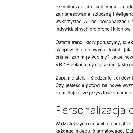
Przechodząc do kolejnego trend
zainteresowanie sztuczną inteligen
wykorzystać AI do personalizacj
indywidualnych preferencji klientów,
Ostatni trend, który poruszymy, to e
sklepów internetowych, takich ja
online, zanim je kupimy? Jakie no
VR? Przekonajmy się razem, jakie r
Zapamiętajcie – śledzenie trendów 
Czy jesteście gotowi na nowe wy
Pamiętajcie, że przyszłość e-comme
Personalizacja
W dzisiejszych czasach personaliza
każdego sklepu internetowego. Dzi