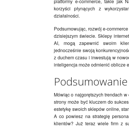
platformy e-commerce, takie jak 
korzyści płynących z wykorzystan
działalności.
Podsumowując, rozwój e-commerce w 
dzisiejszym świecie. Sklepy intern
AI, mogą zapewnić swoim klien
jednocześnie swoją konkurencyjność 
z duchem czasu i inwestują w nowoc
inteligencja może odmienić oblicze
Podsumowanie
Mówiąc o najgorętszych trendach w 
strony może być kluczem do sukcesu
estetykę swoich sklepów online, star
A co powiesz na strategię personal
klientów? Już teraz wiele firm z 