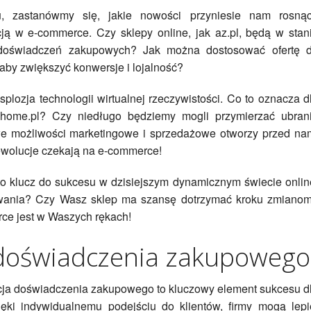
u, zastanówmy się, jakie nowości przyniesie nam rosną
cją w e-commerce. Czy sklepy online, jak az.pl, będą w stan
i doświadczeń zakupowych? Jak można dostosować ofertę 
 aby zwiększyć konwersje i lojalność?
ksplozja technologii wirtualnej rzeczywistości. Co to oznacza d
k home.pl? Czy niedługo będziemy mogli przymierzać ubran
we możliwości marketingowe i sprzedażowe otworzy przed na
ewolucje czekają na e-commerce!
to klucz do sukcesu w dzisiejszym dynamicznym świecie onlin
zwania? Czy Wasz sklep ma szansę dotrzymać kroku zmiano
rce jest w Waszych rękach!
 doświadczenia zakupowego
cja doświadczenia zakupowego to kluczowy element sukcesu d
ęki indywidualnemu podejściu do klientów, firmy mogą lepi