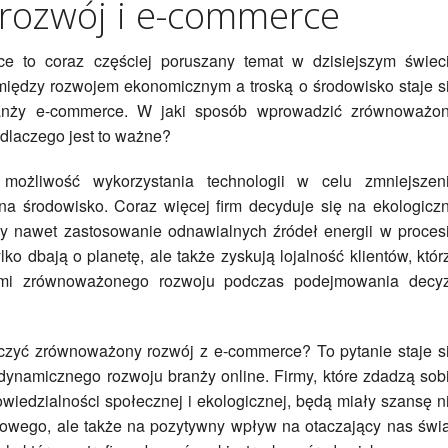
rozwój i e-commerce
e to coraz częściej poruszany temat w dzisiejszym świec
iędzy rozwojem ekonomicznym a troską o środowisko staje s
branży e-commerce. W jaki sposób wprowadzić zrównoważo
 dlaczego jest to ważne?
możliwość wykorzystania technologii w celu zmniejszen
 środowisko. Coraz więcej firm decyduje się na ekologicz
zy nawet zastosowanie odnawialnych źródeł energii w proces
lko dbają o planetę, ale także zyskują lojalność klientów, któr
dami zrównoważonego rozwoju podczas podejmowania decyz
czyć zrównoważony rozwój z e-commerce? To pytanie staje s
 dynamicznego rozwoju branży online. Firmy, które zdadzą sob
iedzialności społecznej i ekologicznej, będą miały szansę n
sowego, ale także na pozytywny wpływ na otaczający nas świa