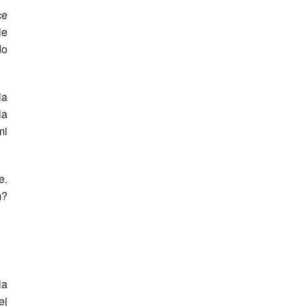
ce
ie
do
la
ia
mi
e.
m?
la
ej