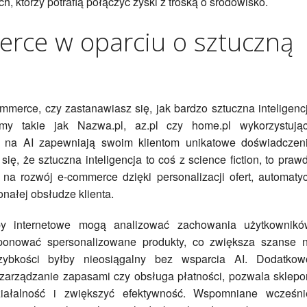
, którzy potrafią połączyć zyski z troską o środowisko.
rce w oparciu o sztuczną
ommerce, czy zastanawiasz się, jak bardzo sztuczna inteligenc
y takie jak Nazwa.pl, az.pl czy home.pl wykorzystują
 na AI zapewniają swoim klientom unikatowe doświadczen
, że sztuczna inteligencja to coś z science fiction, to praw
na rozwój e-commerce dzięki personalizacji ofert, automaty
ałej obsłudze klienta.
lepy internetowe mogą analizować zachowania użytkownikó
oponować spersonalizowane produkty, co zwiększa szanse 
zybkości byłby nieosiągalny bez wsparcia AI. Dodatkow
 zarządzanie zapasami czy obsługa płatności, pozwala sklep
iałalność i zwiększyć efektywność. Wspomniane wcześni