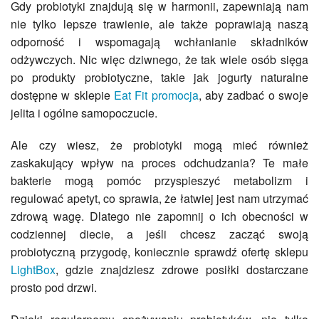
Gdy probiotyki znajdują się w harmonii, zapewniają nam
nie tylko lepsze trawienie, ale także poprawiają naszą
odporność i wspomagają wchłanianie składników
odżywczych. Nic więc dziwnego, że tak wiele osób sięga
po produkty probiotyczne, takie jak jogurty naturalne
dostępne w sklepie
Eat Fit promocja
, aby zadbać o swoje
jelita i ogólne samopoczucie.
Ale czy wiesz, że probiotyki mogą mieć również
zaskakujący wpływ na proces odchudzania? Te małe
bakterie mogą pomóc przyspieszyć metabolizm i
regulować apetyt, co sprawia, że łatwiej jest nam utrzymać
zdrową wagę. Dlatego nie zapomnij o ich obecności w
codziennej diecie, a jeśli chcesz zacząć swoją
probiotyczną przygodę, koniecznie sprawdź ofertę sklepu
LightBox
, gdzie znajdziesz zdrowe posiłki dostarczane
prosto pod drzwi.