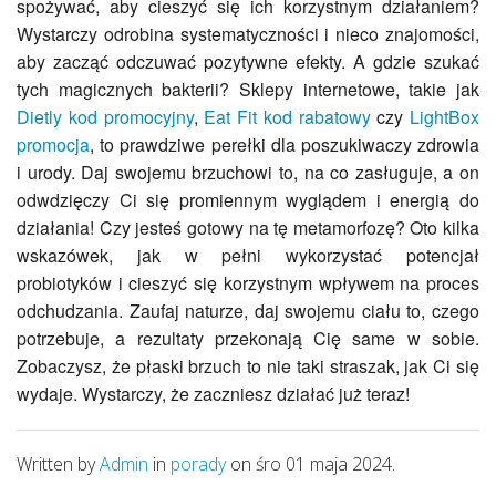
spożywać, aby cieszyć się ich korzystnym działaniem?
Wystarczy odrobina systematyczności i nieco znajomości,
aby zacząć odczuwać pozytywne efekty. A gdzie szukać
tych magicznych bakterii? Sklepy internetowe, takie jak
Dietly kod promocyjny
,
Eat Fit kod rabatowy
czy
LightBox
promocja
, to prawdziwe perełki dla poszukiwaczy zdrowia
i urody. Daj swojemu brzuchowi to, na co zasługuje, a on
odwdzięczy Ci się promiennym wyglądem i energią do
działania! Czy jesteś gotowy na tę metamorfozę? Oto kilka
wskazówek, jak w pełni wykorzystać potencjał
probiotyków i cieszyć się korzystnym wpływem na proces
odchudzania. Zaufaj naturze, daj swojemu ciału to, czego
potrzebuje, a rezultaty przekonają Cię same w sobie.
Zobaczysz, że płaski brzuch to nie taki straszak, jak Ci się
wydaje. Wystarczy, że zaczniesz działać już teraz!
Written by
Admin
in
porady
on śro 01 maja 2024.