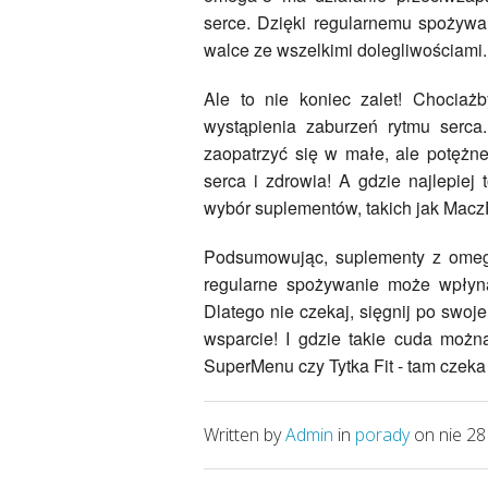
serce. Dzięki regularnemu spożyw
walce ze wszelkimi dolegliwościami.
Ale to nie koniec zalet! Chociaż
wystąpienia zaburzeń rytmu serca
zaopatrzyć się w małe, ale potężn
serca i zdrowia! A gdzie najlepiej 
wybór suplementów, takich jak MaczF
Podsumowując, suplementy z omega
regularne spożywanie może wpłyną
Dlatego nie czekaj, sięgnij po swoj
wsparcie! I gdzie takie cuda można
SuperMenu czy Tytka Fit - tam czek
Written by
Admin
in
porady
on nie 28