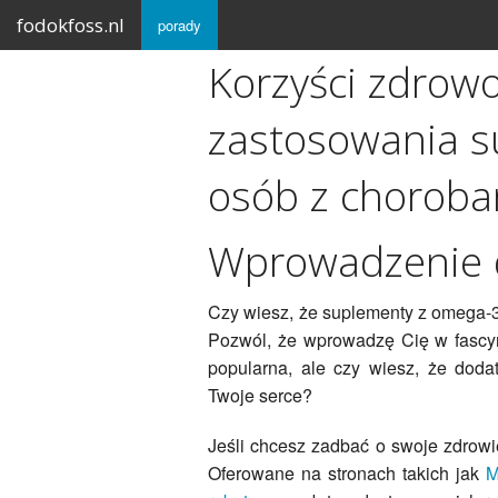
fodokfoss.nl
porady
Korzyści zdrowo
zastosowania s
osób z choroba
Wprowadzenie 
Czy wiesz, że suplementy z omega-3
Pozwól, że wprowadzę Cię w fascyn
popularna, ale czy wiesz, że dod
Twoje serce?
Jeśli chcesz zadbać o swoje zdrowi
Oferowane na stronach takich jak
M