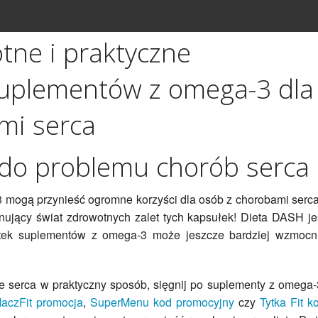
tne i praktyczne
uplementów z omega-3 dla
mi serca
do problemu chorób serca
 mogą przynieść ogromne korzyści dla osób z chorobami serc
ujący świat zdrowotnych zalet tych kapsułek! Dieta DASH je
atek suplementów z omega-3 może jeszcze bardziej wzmocn
e serca w praktyczny sposób, sięgnij po suplementy z omega-
aczFit promocja
,
SuperMenu kod promocyjny
czy
Tytka Fit k