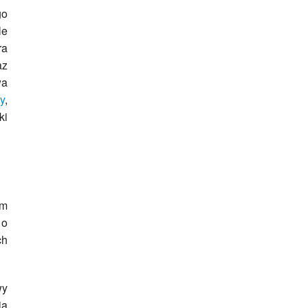
go
le
ra
az
wa
y
,
ki
ym
 o
ch
wy
ia