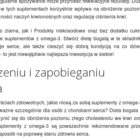
regularne spożywanie może przynieść rewelacyjne rezultaty. Du
 tych suplementach korzystnie wpływa na obniżenie pozio
zności naczyń krwionośnych oraz regulację ciśnienia krwi.
o ziarna, jak i Produkty niskosodowe oraz bez dodatku cukr
 suplementów z omega-3. Stwórz dietę bogatą w te składnik
je serce, ale także cieszyć się dobrą kondycją na co dzie
 to jest niewątpliwie najlepsza inwestycja w siebie!
czeniu i zapobieganiu
a
yściach zdrowotnych, jakie niosą za sobą suplementy z omega-
 ważne szczególnie dla osób z chorobami serca? Dieta bogata
ynić się do obniżenia poziomu złego cholesterolu we krwi or
o suplementy z omega-3 są powszechnie rekomendowane prz
 sposób na poprawę stanu zdrowia serca.