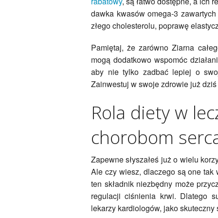
rabatowy
, są łatwo dostępne, a ich 
dawka kwasów omega-3 zawartych w
złego cholesterolu, poprawę elastyc
Pamiętaj, że zarówno Ziarna całeg
mogą dodatkowo wspomóc działanie
aby nie tylko zadbać lepiej o swo
Zainwestuj w swoje zdrowie już dziś -
Rola diety w le
chorobom serc
Zapewne słyszałeś już o wielu korz
Ale czy wiesz, dlaczego są one tak
ten składnik niezbędny może przycz
regulacji ciśnienia krwi. Dlateg
lekarzy kardiologów, jako skuteczny