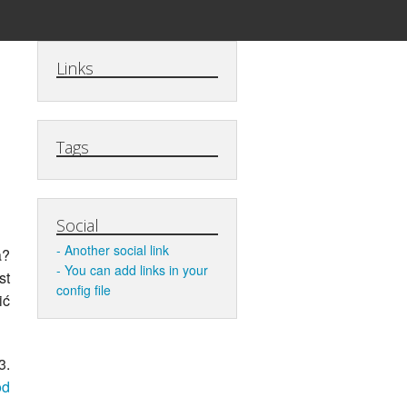
Links
Tags
Social
Another social link
a?
You can add links in your
st
config file
ić
3.
od