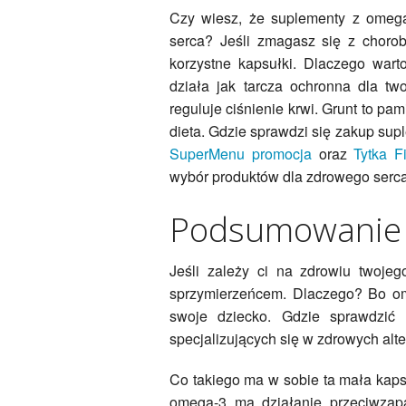
Czy wiesz, że suplementy z omeg
serca? Jeśli zmagasz się z choro
korzystne kapsułki. Dlaczego wart
działa jak tarcza ochronna dla t
reguluje ciśnienie krwi. Grunt to pa
dieta. Gdzie sprawdzi się zakup s
SuperMenu promocja
oraz
Tytka F
wybór produktów dla zdrowego serca
Podsumowanie i
Jeśli zależy ci na zdrowiu twoj
sprzymierzeńcem. Dlaczego? Bo ome
swoje dziecko. Gdzie sprawdzić 
specjalizujących się w zdrowych alte
Co takiego ma w sobie ta mała kap
omega-3 ma działanie przeciwzap