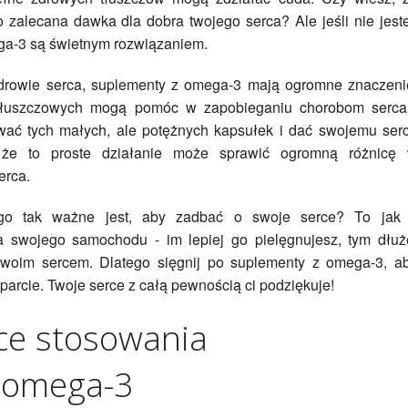
o zalecana dawka dla dobra twojego serca? Ale jeśli nie jest
ga-3 są świetnym rozwiązaniem.
drowie serca, suplementy z omega-3 mają ogromne znaczeni
tłuszczowych mogą pomóc w zapobieganiu chorobom serca
wać tych małych, ale potężnych kapsułek i dać swojemu ser
 że to proste działanie może sprawić ogromną różnicę
erca.
zego tak ważne jest, aby zadbać o swoje serce? To jak
a swojego samochodu - im lepiej go pielęgnujesz, tym dłuż
 twoim sercem. Dlatego sięgnij po suplementy z omega-3, a
arcie. Twoje serce z całą pewnością ci podziękuje!
ce stosowania
 omega-3