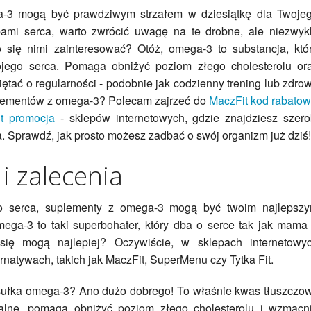
a-3 mogą być prawdziwym strzałem w dziesiątkę dla Twoje
bami serca, warto zwrócić uwagę na te drobne, ale niezwyk
o się nimi zainteresować? Otóż, omega-3 to substancja, któ
wojego serca. Pomaga obniżyć poziom złego cholesterolu or
miętać o regularności - podobnie jak codzienny trening lub zdro
uplementów z omega-3? Polecam zajrzeć do
MaczFit kod rabatow
it promocja
- sklepów internetowych, gdzie znajdziesz szero
. Sprawdź, jak prosto możesz zadbać o swój organizm już dziś!
 zalecenia
ego serca, suplementy z omega-3 mogą być twoim najlepsz
ga-3 to taki superbohater, który dba o serce tak jak mama
się mogą najlepiej? Oczywiście, w sklepach internetowy
rnatywach, takich jak MaczFit, SuperMenu czy Tytka Fit.
sułka omega-3? Ano dużo dobrego! To właśnie kwas tłuszczo
alne, pomaga obniżyć poziom złego cholesterolu i wzmacn