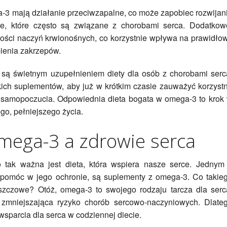
-3 mają działanie przeciwzapalne, co może zapobiec rozwijan
e, które często są związane z chorobami serca. Dodatkow
ości naczyń krwionośnych, co korzystnie wpływa na prawidło
pienia zakrzepów.
 są świetnym uzupełnieniem diety dla osób z chorobami serc
ich suplementów, aby już w krótkim czasie zauważyć korzyst
o samopoczucia. Odpowiednia dieta bogata w omega-3 to krok
go, pełniejszego życia.
mega-3 a zdrowie serca
o tak ważna jest dieta, która wspiera nasze serce. Jednym
 pomóc w jego ochronie, są suplementy z omega-3. Co takie
szczowe? Otóż, omega-3 to swojego rodzaju tarcza dla serc
zmniejszająca ryzyko chorób sercowo-naczyniowych. Dlate
wsparcia dla serca w codziennej diecie.