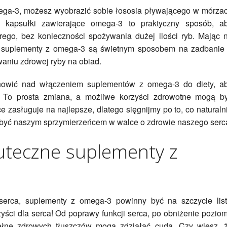
ega-3, możesz wyobrazić sobie łososia pływającego w mórza
 kapsułki zawierające omega-3 to praktyczny sposób, a
ego, bez konieczności spożywania dużej ilości ryb. Mając 
 suplementy z omega-3 są świetnym sposobem na zadbanie
aniu zdrowej ryby na obiad.
anowić nad włączeniem suplementów z omega-3 do diety, a
 To prosta zmiana, a możliwe korzyści zdrowotne mogą b
 zasługuje na najlepsze, dlatego sięgnijmy po to, co naturaln
 być naszym sprzymierzeńcem w walce o zdrowie naszego serc
kuteczne suplementy z
serca, suplementy z omega-3 powinny być na szczycie list
yści dla serca! Od poprawy funkcji serca, po obniżenie pozio
 pełne zdrowych tłuszczów mogą zdziałać cuda. Czy wiesz, 