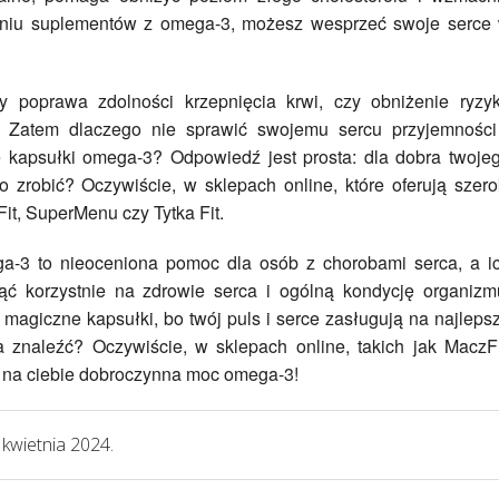
aniu suplementów z omega-3, możesz wesprzeć swoje serce
by poprawa zdolności krzepnięcia krwi, czy obniżenie ryzy
. Zatem dlaczego nie sprawić swojemu sercu przyjemności
e kapsułki omega-3? Odpowiedź jest prosta: dla dobra twoje
to zrobić? Oczywiście, w sklepach online, które oferują szero
it, SuperMenu czy Tytka Fit.
-3 to nieoceniona pomoc dla osób z chorobami serca, a i
ć korzystnie na zdrowie serca i ogólną kondycję organizm
e magiczne kapsułki, bo twój puls i serce zasługują na najleps
 znaleźć? Oczywiście, w sklepach online, takich jak MaczFi
a na ciebie dobroczynna moc omega-3!
 kwietnia 2024.