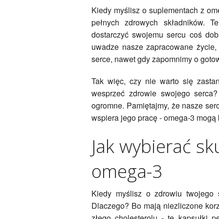
Kiedy myślisz o suplementach z om
pełnych zdrowych składników. Te
dostarczyć swojemu sercu coś dobr
uwadze nasze zapracowane życie,
serce, nawet gdy zapomnimy o gotow
Tak więc, czy nie warto się zast
wesprzeć zdrowie swojego serca?
ogromne. Pamiętajmy, że nasze serce
wspiera jego pracę - omega-3 mogą
Jak wybierać s
omega-3
Kiedy myślisz o zdrowiu twojego 
Dlaczego? Bo mają niezliczone korz
złego cholesterolu - te kapsułki