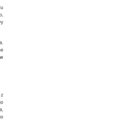
iu
o,
wy
a.
ne
 w
 z
go
a,
go