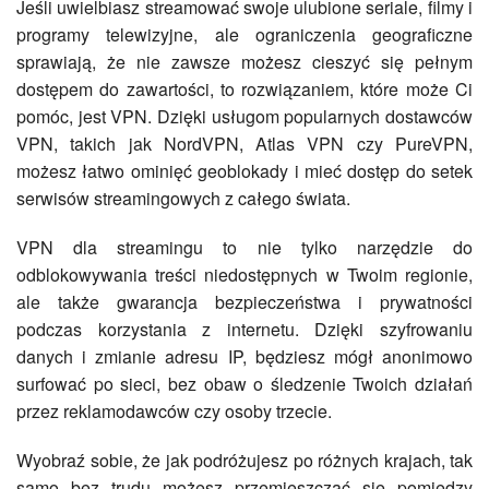
Jeśli uwielbiasz streamować swoje ulubione seriale, filmy i
programy telewizyjne, ale ograniczenia geograficzne
sprawiają, że nie zawsze możesz cieszyć się pełnym
dostępem do zawartości, to rozwiązaniem, które może Ci
pomóc, jest VPN. Dzięki usługom popularnych dostawców
VPN, takich jak NordVPN, Atlas VPN czy PureVPN,
możesz łatwo ominięć geoblokady i mieć dostęp do setek
serwisów streamingowych z całego świata.
VPN dla streamingu to nie tylko narzędzie do
odblokowywania treści niedostępnych w Twoim regionie,
ale także gwarancja bezpieczeństwa i prywatności
podczas korzystania z internetu. Dzięki szyfrowaniu
danych i zmianie adresu IP, będziesz mógł anonimowo
surfować po sieci, bez obaw o śledzenie Twoich działań
przez reklamodawców czy osoby trzecie.
Wyobraź sobie, że jak podróżujesz po różnych krajach, tak
samo bez trudu możesz przemieszczać się pomiędzy