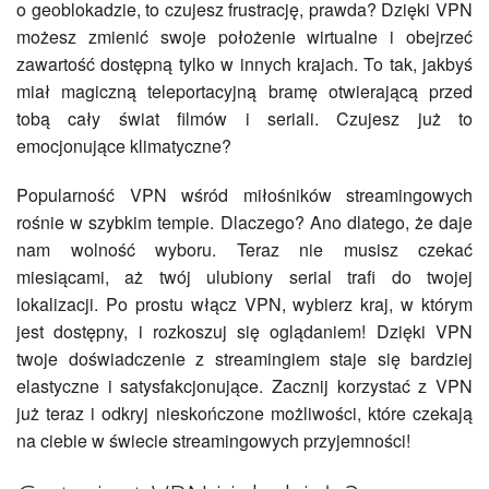
o geoblokadzie, to czujesz frustrację, prawda? Dzięki VPN
możesz zmienić swoje położenie wirtualne i obejrzeć
zawartość dostępną tylko w innych krajach. To tak, jakbyś
miał magiczną teleportacyjną bramę otwierającą przed
tobą cały świat filmów i seriali. Czujesz już to
emocjonujące klimatyczne?
Popularność VPN wśród miłośników streamingowych
rośnie w szybkim tempie. Dlaczego? Ano dlatego, że daje
nam wolność wyboru. Teraz nie musisz czekać
miesiącami, aż twój ulubiony serial trafi do twojej
lokalizacji. Po prostu włącz VPN, wybierz kraj, w którym
jest dostępny, i rozkoszuj się oglądaniem! Dzięki VPN
twoje doświadczenie z streamingiem staje się bardziej
elastyczne i satysfakcjonujące. Zacznij korzystać z VPN
już teraz i odkryj nieskończone możliwości, które czekają
na ciebie w świecie streamingowych przyjemności!