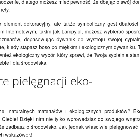
hodzenie, dlatego możesz mieć pewność, że dbając o swój do
nety.
o element dekoracyjny, ale także symboliczny gest dbałości
om internetowym, takim jak Lampy.pl, możesz wybierać spośr
ozmiarów, dopasowując dywanik do wystroju swojej sypialn
zie, kiedy stąpasz boso po miękkim i ekologicznym dywaniku. 
wnież ekologiczny wybór, który sprawi, że Twoja sypialnia stan
ebie i dla środowiska.
e pielęgnacji eko-
łnej naturalnych materiałów i ekologicznych produktów? Ek
a Ciebie! Dzięki nim nie tylko wprowadzisz do swojego wnętr
akże zadbasz o środowisko. Jak jednak właściwie pielęgnować 
ych wskazówek!