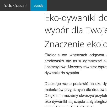
fodokfoss.nl
porady
Eko-dywaniki d
wybór dla Twoj
Znaczenie ekol
Ekologia we wnętrzach odgrywa 
środowisko nie musi ograniczać si
kosmetyków. Możemy również wprowa
dywaniki do sypialni.
Dlaczego warto postawić na eko-dy
materiałów przyjaznych dla środowi
Dzięki nim możemy stworzyć przytul
eko-dywaniki są często antyalergicz