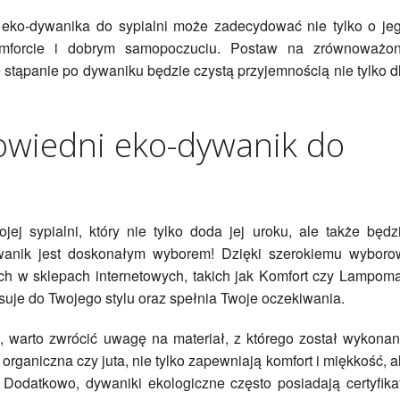
 eko-dywanika do sypialni może zadecydować nie tylko o je
omforcie i dobrym samopoczuciu. Postaw na zrównoważo
e stąpanie po dywaniku będzie czystą przyjemnością nie tylko d
owiedni eko-dywanik do
j sypialni, który nie tylko doda jej uroku, ale także będz
wanik jest doskonałym wyborem! Dzięki szerokiemu wyboro
h w sklepach internetowych, takich jak Komfort czy Lampoma
asuje do Twojego stylu oraz spełnia Twoje oczekiwania.
, warto zwrócić uwagę na materiał, z którego został wykonan
organiczna czy juta, nie tylko zapewniają komfort i miękkość, a
 Dodatkowo, dywaniki ekologiczne często posiadają certyfika