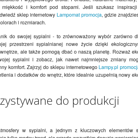
miękkość i komfort pod stopami. Jeśli szukasz inspiracji
odwiedź sklep internetowy
Lampomat promocja
, gdzie znajdzie
olorach i rozmiarach.
nik do swojej sypialni - to zrównoważony wybór zarówno d
ojej przestrzeni sypialnianej nowe życie dzięki ekologiczn
ą wnętrze, ale także pomogą dbać o naszą planetę. Rozważ ek
wojej sypialni i zobacz, jak nawet najmniejsze zmiany mo
ny komfort. Zajrzyj do sklepu internetowego
Lampy.pl promocj
etlenia i dodatków do wnętrz, które idealnie uzupełnią nowy ek
rzystywane do produkcji
 atmosfery w sypialni, a jednym z kluczowych elementów 
ie tylko modny trend, ale przede wszystkim decyzja wspierają