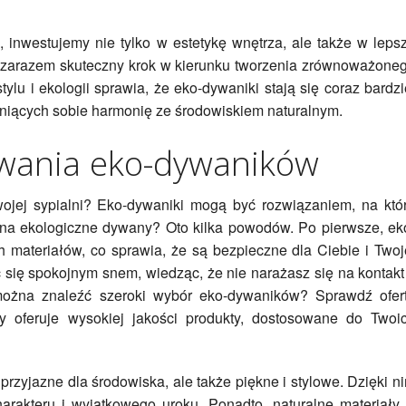
, inwestujemy nie tylko w estetykę wnętrza, ale także w leps
, a zarazem skuteczny krok w kierunku tworzenia zrównoważone
ylu i ekologii sprawia, że eko-dywaniki stają się coraz bardzi
iących sobie harmonię ze środowiskiem naturalnym.
owania eko-dywaników
ojej sypialni? Eko-dywaniki mogą być rozwiązaniem, na któ
 na ekologiczne dywany? Oto kilka powodów. Po pierwsze, ek
 materiałów, co sprawia, że są bezpieczne dla Ciebie i Twoj
 się spokojnym snem, wiedząc, że nie narażasz się na kontakt
można znaleźć szeroki wybór eko-dywaników? Sprawdź ofer
ry oferuje wysokiej jakości produkty, dostosowane do Twoi
 przyjazne dla środowiska, ale także piękne i stylowe. Dzięki n
harakteru i wyjątkowego uroku. Ponadto, naturalne materiały,