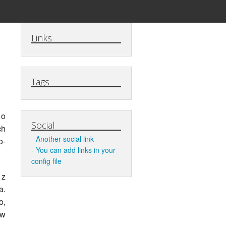
Links
Tags
 o
Social
ch
Another social link
o-
You can add links in your
config file
 z
a.
o,
ów