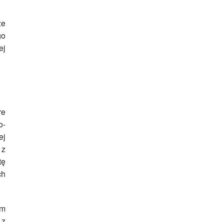
ze
go
ej
re
o-
ej
 z
tę
ch
im
 z