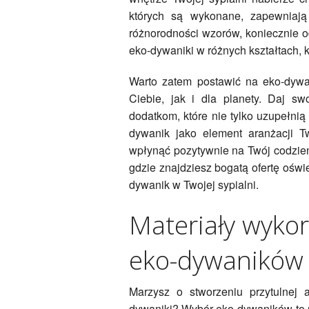
których są wykonane, zapewniają 
różnorodności wzorów, koniecznie 
eko-dywaniki w różnych kształtach, k
Warto zatem postawić na eko-dywa
Ciebie, jak i dla planety. Daj sw
dodatkom, które nie tylko uzupełni
dywanik jako element aranżacji T
wpłynąć pozytywnie na Twój codzien
gdzie znajdziesz bogatą ofertę oświ
dywanik w Twojej sypialni.
Materiały wyko
eko-dywaników
Marzysz o stworzeniu przytulnej
dywaniki? Wybór eko-dywaników to n