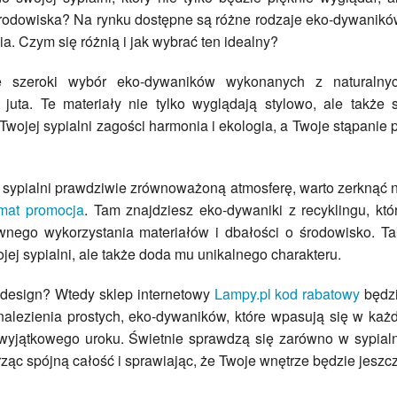
rodowiska? Na rynku dostępne są różne rodzaje eko-dywanikó
a. Czym się różnią i jak wybrać ten idealny?
e szeroki wybór eko-dywaników wykonanych z naturalny
juta. Te materiały nie tylko wyglądają stylowo, ale także 
 Twojej sypialni zagości harmonia i ekologia, a Twoje stąpanie 
j sypialni prawdziwie zrównoważoną atmosferę, warto zerknąć 
at promocja
. Tam znajdziesz eko-dywaniki z recyklingu, któ
nego wykorzystania materiałów i dbałości o środowisko. Ta
ojej sypialni, ale także doda mu unikalnego charakteru.
 design? Wtedy sklep internetowy
Lampy.pl kod rabatowy
będz
alezienia prostych, eko-dywaników, które wpasują się w każ
wyjątkowego uroku. Świetnie sprawdzą się zarówno w sypialn
rząc spójną całość i sprawiając, że Twoje wnętrze będzie jeszc