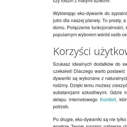
czy rodzin z małymi dziećmi.
Wybierając eko-dywanik do sypialni
jutro dla naszej planety. To prosty
domu. Połączenie funkcjonalności, st
popularnym wyborem wśród osób cen
Korzyści użytk
Szukasz idealnych dodatków do sw
czekałeś! Dlaczego warto postawić
dywaniki są wykonane z naturalnych
rodziny. Dzięki temu możesz cieszyć
substancjami szkodliwymi. Gdzie 
sklepu internetowego
Komfort
, któ
potrzeb.
Po drugie, eko-dywaniki są nie tylko
wnętrze Twojej sypialni nabierze c