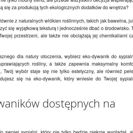
yją się za produkcją tych ekologicznych dodatków do wnętrza?
ównie z naturalnych włókien roślinnych, takich jak bawełna, ju
zyć się wyjątkową teksturą i jednocześnie dbać o środowisko. 
Twojej przestrzeni, ale także nie obciążają jej chemikaliami c
jaznego dla natury otoczenia, wybierz eko-dywanik do sypialn
uprawiających rośliny, a także zapewnia maksymalny komfo
 Twój wybór staje się nie tylko estetyczny, ale również peł
dujesz się na eko-dywanik, który wniesie do Twojej sypial
waników dostępnych na
swojej sypialni, który nie tylko będzie pięknie wyglądał, a