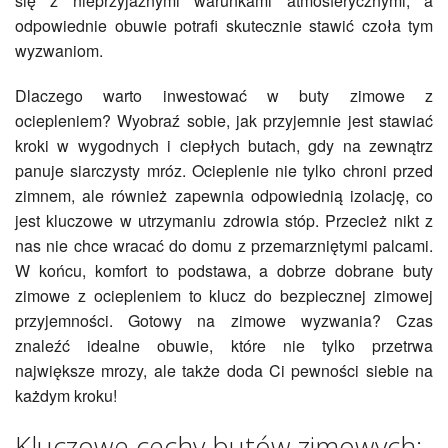
się z nieprzyjaznymi warunkami atmosferycznymi, a
odpowiednie obuwie potrafi skutecznie stawić czoła tym
wyzwaniom.
Dlaczego warto inwestować w buty zimowe z
ociepleniem? Wyobraź sobie, jak przyjemnie jest stawiać
kroki w wygodnych i ciepłych butach, gdy na zewnątrz
panuje siarczysty mróz. Ocieplenie nie tylko chroni przed
zimnem, ale również zapewnia odpowiednią izolację, co
jest kluczowe w utrzymaniu zdrowia stóp. Przecież nikt z
nas nie chce wracać do domu z przemarzniętymi palcami.
W końcu, komfort to podstawa, a dobrze dobrane buty
zimowe z ociepleniem to klucz do bezpiecznej zimowej
przyjemności. Gotowy na zimowe wyzwania? Czas
znaleźć idealne obuwie, które nie tylko przetrwa
największe mrozy, ale także doda Ci pewności siebie na
każdym kroku!
Kluczowe cechy butów zimowych: