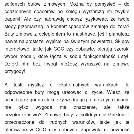
solidnych butów zimowych. Można by pomyśleć – do
codziennych spacerów po śniegu wystarczą mi zwykłe
traperki. Ale czy naprawdę chcesz ryzykować, że twoje
stopy przemarzną, a komfort spacerów zmaleje do zera?
Buty zimowe z ociepleniem to must-have, jeśli planujesz
nawet najprostsze wyjście na świeżym powietrzu. Sklepy
internetowe, takie jak CCC czy eobuwie, oferują szeroki
wybór modeli, które łączą w sobie funkcjonalność i styl.
Dzięki nim bez trwogi możesz wyruszyć na zimowe
przygody!
A jeśli myślisz o ekstremalnych warunkach, to
odpowiednie buty mogą uratować ci życie. Wiesz, że
schodząc z gór na stoku czy wędrując po mroźnych lasach,
nie tylko wygoda ma znaczenie, ale także
bezpieczeństwo? Zimowe buty z solidnym bieżnikiem i
przeznaczone do trudnych warunków, takie jak te
oferowane w CCC czy eobuwie, zapewnią ci pewność