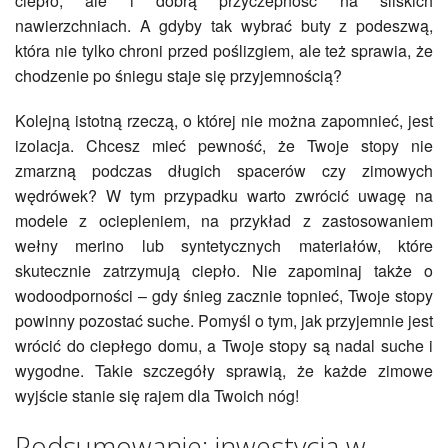
ciepło, ale i dobrą przyczepność na śliskich
nawierzchniach. A gdyby tak wybrać buty z podeszwą,
która nie tylko chroni przed poślizgiem, ale też sprawia, że
chodzenie po śniegu staje się przyjemnością?
Kolejną istotną rzeczą, o której nie można zapomnieć, jest
izolacja. Chcesz mieć pewność, że Twoje stopy nie
zmarzną podczas długich spacerów czy zimowych
wędrówek? W tym przypadku warto zwrócić uwagę na
modele z ociepleniem, na przykład z zastosowaniem
wełny merino lub syntetycznych materiałów, które
skutecznie zatrzymują ciepło. Nie zapominaj także o
wodoodporności – gdy śnieg zacznie topnieć, Twoje stopy
powinny pozostać suche. Pomyśl o tym, jak przyjemnie jest
wrócić do ciepłego domu, a Twoje stopy są nadal suche i
wygodne. Takie szczegóły sprawią, że każde zimowe
wyjście stanie się rajem dla Twoich nóg!
Podsumowanie: inwestycja w