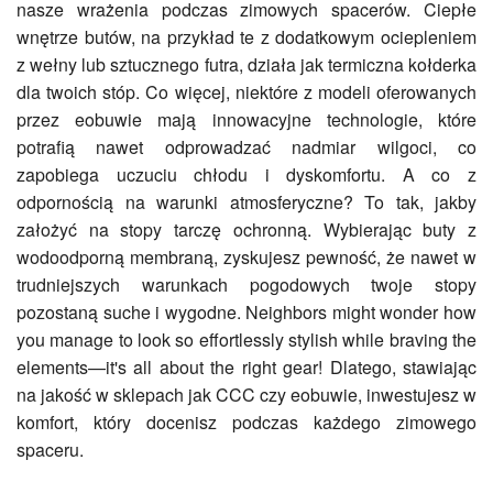
nasze wrażenia podczas zimowych spacerów. Ciepłe
wnętrze butów, na przykład te z dodatkowym ociepleniem
z wełny lub sztucznego futra, działa jak termiczna kołderka
dla twoich stóp. Co więcej, niektóre z modeli oferowanych
przez eobuwie mają innowacyjne technologie, które
potrafią nawet odprowadzać nadmiar wilgoci, co
zapobiega uczuciu chłodu i dyskomfortu. A co z
odpornością na warunki atmosferyczne? To tak, jakby
założyć na stopy tarczę ochronną. Wybierając buty z
wodoodporną membraną, zyskujesz pewność, że nawet w
trudniejszych warunkach pogodowych twoje stopy
pozostaną suche i wygodne. Neighbors might wonder how
you manage to look so effortlessly stylish while braving the
elements—it's all about the right gear! Dlatego, stawiając
na jakość w sklepach jak CCC czy eobuwie, inwestujesz w
komfort, który docenisz podczas każdego zimowego
spaceru.